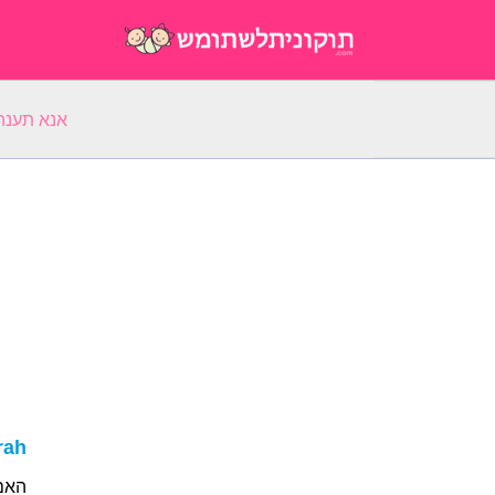
אנא תענה על 5 שאלות על השם הפ
rah
האם שמך