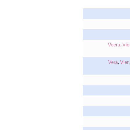
Veeru
,
Vio
Vera
,
Vier