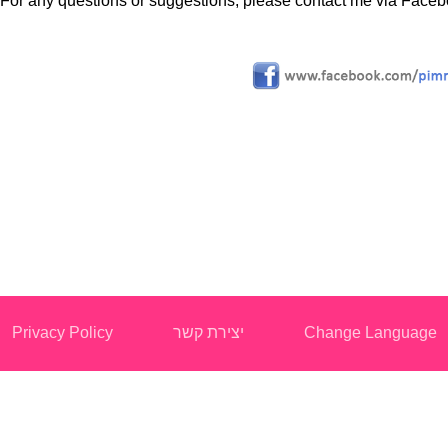
For any questions or suggestions, please contact me via Faceb
Privacy Policy
יצירת קשר
Change Language