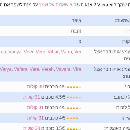
 הוא Viera ? אנא הש
ל-5 שאלות על שמך
על מנת לשפר את הפ
מעות:
איפה
ן:
נקבה
ור:
צ
מע אותו דבר אצל
Ver
,
Varro
,
Vihar
,
Vere
,
Veer
,
Variya
,
rea
ים:
מע אותו דבר אצל
Vira
,
Vavara
,
Verah
,
Vara
,
Vafara
,
Varya
ות:
וג:
4/5 כוכבים
39 קולות
 לכתוב:
4.5/5 כוכבים
31 קולות
 לזכור:
4/5 כוכבים
31 קולות
ייה:
4/5 כוכבים
31 קולות
ייה באנגלית:
3.5/5 כוכבים
38 קולות