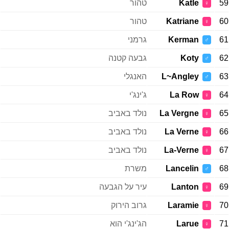
59
Katle
טהור
♀
60
Katriane
טהור
♀
61
Kerman
גרמני
♂
62
Koty
גבעה קטנה
♂
63
L~Angley
האנגלי
♂
64
La Row
ג'ינג'י
♀
65
La Vergne
נולד באביב
♀
66
La Verne
נולד באביב
♀
67
La-Verne
נולד באביב
♀
68
Lancelin
משרת
♂
69
Lanton
עיר על הגבעה
♀
70
Laramie
גרוב הירוק
♀
71
Larue
הג'ינג'י הוא
♀