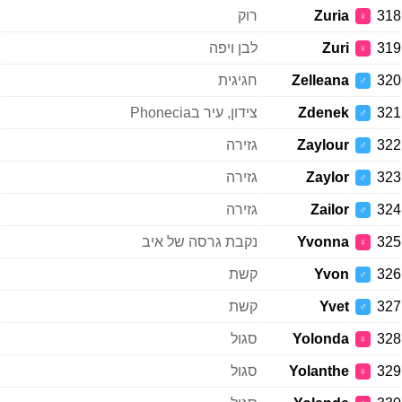
318
Zuria
רוק
♀
319
Zuri
לבן ויפה
♀
320
Zelleana
חגיגית
♂
321
Zdenek
צידון, עיר בPhonecia
♂
322
Zaylour
גזירה
♂
323
Zaylor
גזירה
♂
324
Zailor
גזירה
♂
325
Yvonna
נקבת גרסה של איב
♀
326
Yvon
קשת
♂
327
Yvet
קשת
♂
328
Yolonda
סגול
♀
329
Yolanthe
סגול
♀