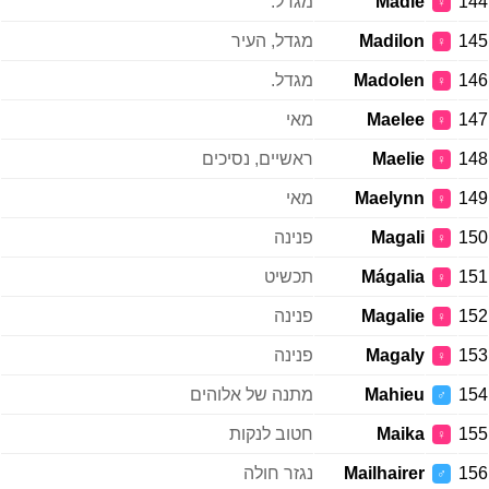
144
Madie
מגדל.
♀
145
Madilon
מגדל, העיר
♀
146
Madolen
מגדל.
♀
147
Maelee
מאי
♀
148
Maelie
ראשיים, נסיכים
♀
149
Maelynn
מאי
♀
150
Magali
פנינה
♀
151
Mágalia
תכשיט
♀
152
Magalie
פנינה
♀
153
Magaly
פנינה
♀
154
Mahieu
מתנה של אלוהים
♂
155
Maika
חטוב לנקות
♀
156
Mailhairer
נגזר חולה
♂