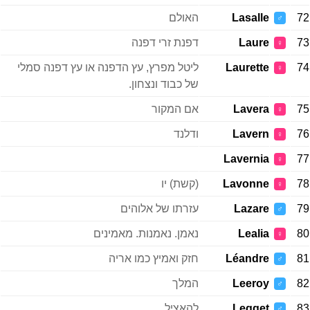
72
Lasalle
האולם
♂
73
Laure
דפנת זרי דפנה
♀
74
Laurette
ליטל מפרץ, עץ הדפנה או עץ דפנה סמלי
♀
של כבוד ונצחון.
75
Lavera
אם המקור
♀
76
Lavern
ודלנד
♀
Lavernia
77
♀
78
Lavonne
(קשת) יו
♀
79
Lazare
עזרתו של אלוהים
♂
80
Lealia
נאמן. נאמנות. מאמינים
♀
81
Léandre
חזק ואמיץ כמו אריה
♂
82
Leeroy
המלך
♂
83
Legget
להאציל
♂