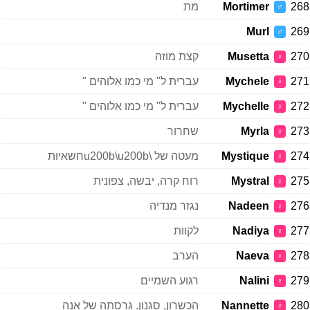
268
Mortimer
מת
♂
Murl
269
♂
270
Musetta
קצת מוזה
♀
271
Mychele
עברית ל" מי כמו אלוהים "
♀
272
Mychelle
עברית ל" מי כמו אלוהים "
♀
273
Myrla
שחרור
♀
274
Mystique
מעטה של \u200b\u200bחשאיות
♀
275
Mystral
רוח קרה, יבשה, צפונית
♀
276
Nadeen
נגזר מנדיה
♀
277
Nadiya
לקוות
♀
278
Naeva
הערב
♀
279
Nalini
רגוע השמיים
♀
280
Nannette
הכשרון, סגנון. גרסתה של אנה
♀