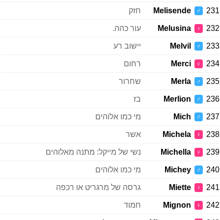
231
Melisende
חזק
♂
232
Melusina
עור כהה.
♀
233
Melvil
יישוב רע
♂
234
Merci
רחום
♀
235
Merla
שחרור
♂
236
Merlion
בז
♂
237
Mich
מי כמו אלוהים
♂
238
Michela
אשר
♀
239
Michella
נשי של מייקל: מתנה מאלוהים
♀
240
Michey
מי כמו אלוהים
♂
241
Miette
גרסה של מרגריט או רכפה
♀
242
Mignon
חמוד
♀