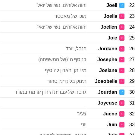
22
Joell
יהוה אלוהים. נשי של יואל
♂
23
Joella
מוכן של מאסטר
♀
24
Joellen
יהוה אלוהים. נשי של יואל
♀
Joie
25
♀
26
Jordane
הנחל, יורד
♀
27
Josephe
בנוסף ה '(של המשפחה)
♀
28
Josiane
מי ייתן והאדון להוסיף
♀
29
Josobelle
תינוק בלונדיני, טהור
♀
30
Jourdan
גרסה של עברית הירדן זורמת במורד
♂
Joyeuse
31
♀
32
Juene
צעיר
♀
33
Juin
יוני
♀