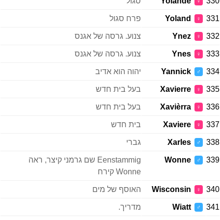
330
Yolande
סגול
♀
331
Yoland
פרח סגול
♀
332
Ynez
צנוע. גרסה של אגנס
♀
333
Ynes
צנוע. גרסה של אגנס
♀
334
Yannick
יהוה הוא אדיב
♂
335
Xavierre
בעל בית חדש
♀
336
Xavièrra
בעל בית חדש
♀
337
Xaviere
בית חדש
♀
338
Xarles
גברי
♂
339
Wonne
Eenstammig שם גרמני קיצר, ראה
♂
Wonne קירח
340
Wisconsin
האוסף של מים
♀
341
Wiatt
מדריך.
♂