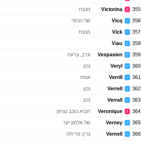
355
Victorina
מנצח
♀
356
Vicq
של הכפר
♂
357
Vick
מנצח
♂
Viau
358
♂
359
Vespasien
ערב, צרעה
♂
360
Veryl
נכון
♂
361
Verrill
אמת
♂
362
Verrell
נכון
♂
363
Verrall
נכון
♂
364
Veronique
תביא כוכב נצחון
♀
365
Verney
של אלמון יער
♂
366
Vernell
גרין; פריחה
♂