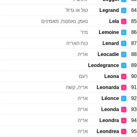
84
Legrand
טול או גדול
♂
85
Lela
נאמן. נאמנות. מאמינים
♀
86
Lemoine
נזיר
♂
87
Lenard
כוח האריה
♂
88
Leocadie
אריה
♂
Leodegrance
89
♂
90
Leona
רעם
♀
91
Leonarda
אריה, קשה
♀
92
Léonce
אריה
♂
93
Leonda
אריה
♀
94
Leondra
אריה
♀
95
Leondrea
אריה
♀