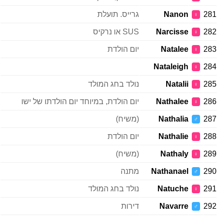
281
Nanon
גרייס. תועלת
♀
282
Narcisse
SUS או נרקיס
♀
283
Natalee
יום הולדת
♀
Nataleigh
284
♀
285
Natalii
נולד בחג המולד
♀
286
Nathalee
יום הולדת, במיוחד יום הולדתו של ישו
♀
287
Nathalia
(משיח)
♂
288
Nathalie
יום הולדת
♀
289
Nathaly
(משיח)
♀
290
Nathanael
מתנה
♂
291
Natuche
נולד בחג המולד
♀
292
Navarre
דירות
♂