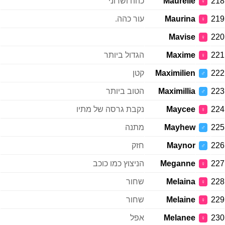
218
Maurelle
כהה ושדוני
♀
219
Maurina
עור כהה.
♀
Mavise
220
♀
221
Maxime
הגדול ביותר
♀
222
Maximilien
קטן
♂
223
Maximillia
הטוב ביותר
♂
224
Maycee
נקבת גרסה של מתיו
♀
225
Mayhew
מתנה
♂
226
Maynor
חזק
♂
227
Meganne
הניצוץ כמו כוכב
♀
228
Melaina
שחור
♀
229
Melaine
שחור
♀
230
Melanee
אפל
♀