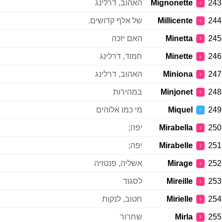
243
Mignonette
האהוב, דרלינג
♀
244
Millicente
של אלף קדושים.
♀
245
Minetta
האם יזכה
♀
246
Minette
חמוד, דרלינג
♀
247
Miniona
האהוב, דרלינג
♀
248
Minjonet
במהירות
♀
249
Miquel
מי כמו אלוהים
♂
250
Mirabella
יפה;
♀
251
Mirabelle
יפה;
♀
252
Mirage
אשליה, פנטזיה
♀
253
Mireille
לסגוד
♀
254
Mirielle
חטוב, לנקות
♀
255
Mirla
שחרור
♀