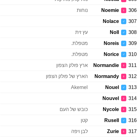
306
Noemie
נוחות
♀
Nolace
307
♂
308
Noll
עץ זית
♂
309
Noreis
מטפלת.
♂
310
Norice
מטפלת.
♂
311
Normandie
ארץ פולק הצפון
♀
312
Normandy
הארץ של פולק הצפון
♀
Akernel
Nouel
313
♂
Nouvel
314
♀
315
Nycole
כובש של העם
♀
316
Rusell
קטן
♂
317
Zurie
לבן ויפה
♀