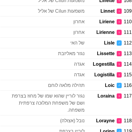
108
Linette
משמעות Cilun של אליל
♀
109
Linnet
משמעות Cilun של אליל
♀
110
Liriene
אחרון
♀
111
Lirienne
אחרון
♀
112
Lisle
של האי
♂
113
Lissette
נגזר מאליזבת
♀
114
Logestilla
אגדה
♀
115
Logistilla
אגדה
♀
116
Loic
תהילה מלאה לוחם
♂
117
Loraina
נגזר לוריין שהוא שמו של מחוז בצרפת
♀
ושם של משפחת המלוכה צרפתית
משפחה.
118
Lorayne
נובל (אצולה)
♀
119
Loring
לוריין בצרפת
♂