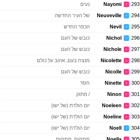
293
Nayomi
נעים
♀
294
Neuveville
של העיר החדשה
♂
295
Nevil
הכפר החדש
♂
296
Nichol
כובש של העם
♂
297
Nichole
כובש של העם
♀
298
Nicolette
מנצח בעם, אהוב על כולם
♀
299
Nicolle
כובש של העם
♀
300
Ninette
חסד
♀
301
Ninon
/ מתוק
♀
302
Noeleen
יום הולדת (של ישו)
♀
303
Noeline
יום הולדת (של ישו)
♀
304
Noell
יום הולדת (של ישו)
♂
305
Noella
מתיקות, מתיקות
♀