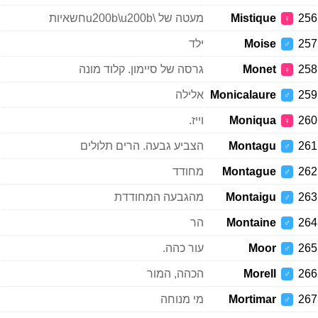
256
Mistique
מעטה של \u200b\u200bחשאיות
♀
257
Moise
ילד
♂
258
Monet
גרסה של סיימון. קלוד מונה
♀
259
Monicalaure
אלילה
♂
260
Moniqua
וייז.
♀
261
Montagu
הצביע גבעה. הרים תלולים
♂
262
Montague
מחודד
♂
263
Montaigu
מהגבעה המחודדת
♂
264
Montaine
הר
♂
265
Moor
עור כהה.
♂
266
Morell
הכהה, המור
♂
267
Mortimar
מי מנוחה
♂