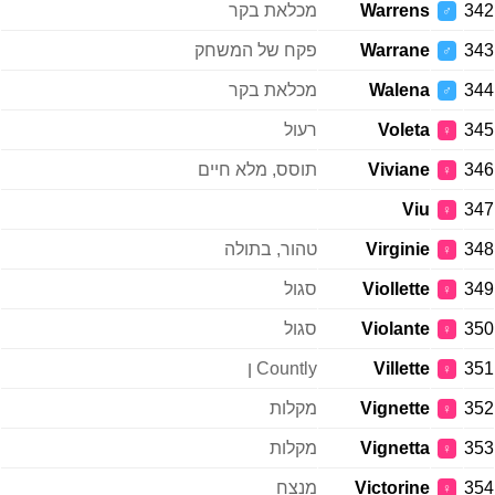
342
Warrens
מכלאת בקר
♂
343
Warrane
פקח של המשחק
♂
344
Walena
מכלאת בקר
♂
345
Voleta
רעול
♀
346
Viviane
תוסס, מלא חיים
♀
Viu
347
♀
348
Virginie
טהור, בתולה
♀
349
Viollette
סגול
♀
350
Violante
סגול
♀
351
Villette
Countly ן
♀
352
Vignette
מקלות
♀
353
Vignetta
מקלות
♀
354
Victorine
מנצח
♀