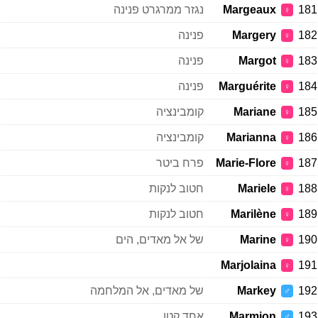
181
Margeaux
נגזר ממרגרט פנינה
♀
182
Margery
פנינה
♀
183
Margot
פנינה
♀
184
Marguérite
פנינה
♀
185
Mariane
קומבינציה
♀
186
Marianna
קומבינציה
♀
187
Marie-Flore
פרח ביטר
♀
188
Mariele
חטוב לנקות
♀
189
Marilène
חטוב לנקות
♀
190
Marine
של אל מאדים, הים
♀
Marjolaina
191
♀
192
Markey
של מאדים, אל המלחמה
♂
193
Marmion
אחד קטן.
♂