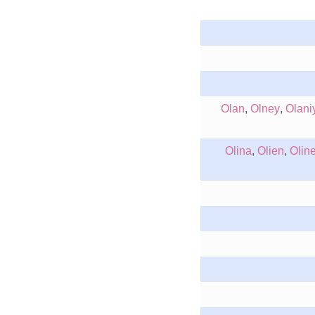
Olan
,
Olney
,
Olani
Olina
,
Olien
,
Olin