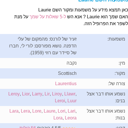
אן תמצא מידע על משמעות ומקור השם Laurie
ם שמך הוא Laurie ? אנא הש
ל-5 שאלות על שמך
על מנת
שפר את הפרופיל הזה.
משמעות:
זעיר של לורנס: מהמקום של עלי
הדפנה. נושא מפורסם: לורי לי, חברו
של סיידר עם רוזי (1959).
מין:
נקבה
מקור:
Scottisch
צורה של:
Laurentius
נשמע אותו דבר אצל
,
Llawr
,
Liroy
,
Lir
,
Larry
,
Lior
,
Leroy
בנים:
Luur
,
Leroi
נשמע אותו דבר אצל
,
Lari
,
Lori
,
Laure
,
Lore
,
Lera
,
Lara
בנות:
Leora
,
Lora