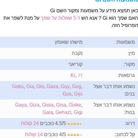
אן תמצא מידע על משמעות ומקור השם Gi
ם שמך הוא Gi ? אנא הש
ל-5 שאלות על שמך
על מנת לשפר את
פרופיל הזה.
משמעות:
מישהו שאומץ
מין:
נקבה
מקור:
קוריאני
גרסאות:
기
,
Ki
נשמע אותו דבר אצל
,
Gog
,
Guy
,
Gaza
,
Gio
,
Gia
,
Goku
בנים:
Gijs
,
Gus
נשמע אותו דבר אצל
,
Giske
,
Gisa
,
Gioia
,
Giza
,
Gaya
בנות:
Gigi
,
Gehazi
,
Gaia
דרוג:
4.5/5 כוכבים
24 קולות
קל לכתוב:
4/5 כוכבים
14 קולות