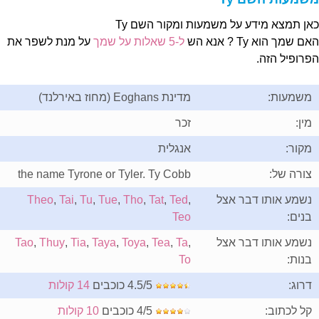
אן תמצא מידע על משמעות ומקור השם Ty
ם שמך הוא Ty ? אנא הש
ל-5 שאלות על שמך
על מנת לשפר את
פרופיל הזה.
משמעות:
מדינת Eoghans (מחוז באירלנד)
מין:
זכר
מקור:
אנגלית
צורה של:
the name Tyrone or Tyler. Ty Cobb
נשמע אותו דבר אצל
,
Ted
,
Tat
,
Tho
,
Tue
,
Tu
,
Tai
,
Theo
בנים:
Teo
נשמע אותו דבר אצל
,
Ta
,
Tea
,
Toya
,
Taya
,
Tia
,
Thuy
,
Tao
בנות:
To
דרוג:
4.5/5 כוכבים
14 קולות
קל לכתוב:
4/5 כוכבים
10 קולות