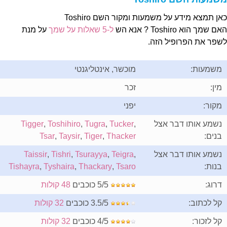
אן תמצא מידע על משמעות ומקור השם Toshiro
ם שמך הוא Toshiro ? אנא הש
ל-5 שאלות על שמך
על מנת
שפר את הפרופיל הזה.
משמעות:
מוכשר, אינטליגנטי
מין:
זכר
מקור:
יפני
נשמע אותו דבר אצל
,
Tucker
,
Tugra
,
Toshihiro
,
Tigger
בנים:
Thacker
,
Tiger
,
Taysir
,
Tsar
נשמע אותו דבר אצל
,
Teigra
,
Tsurayya
,
Tishri
,
Taissir
בנות:
Tsaro
,
Thackary
,
Tyshaira
,
Tishayra
דרוג:
5/5 כוכבים
48 קולות
קל לכתוב:
3.5/5 כוכבים
32 קולות
קל לזכור:
4/5 כוכבים
32 קולות