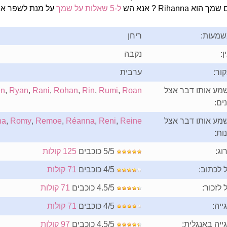
 הוא Rihanna ? אנא הש
ל-5 שאלות על שמך
על מנת לשפר את 
מעות:
ריחן
ן:
נקבה
ור:
ערבית
מע אותו דבר אצל
Roan
,
Rumi
,
Rin
,
Rohan
,
Rani
,
Ryan
,
n
ים:
מע אותו דבר אצל
Reine
,
Reni
,
Réanna
,
Remoe
,
Romy
,
na
ות:
וג:
5/5 כוכבים
125 קולות
 לכתוב:
4/5 כוכבים
71 קולות
 לזכור:
4.5/5 כוכבים
71 קולות
ייה:
4/5 כוכבים
71 קולות
ייה באנגלית:
4.5/5 כוכבים
97 קולות