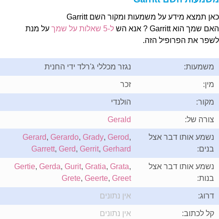
אן תמצא מידע על משמעות ומקור השם Garritt
ם שמך הוא Garritt ? אנא הש
ל-5 שאלות על שמך
על מנת
שפר את הפרופיל הזה.
משמעות:
נגזר מכללי ג'רלד ידי החנית
מין:
זכר
מקור:
הולנדי
צורה של:
Gerald
נשמע אותו דבר אצל
,
Gerod
,
Grady
,
Gerardo
,
Gerard
בנים:
Gerhard
,
Gerrit
,
Gerd
,
Garrett
נשמע אותו דבר אצל
,
Grata
,
Gratia
,
Gurit
,
Gerda
,
Gertie
בנות:
Greet
,
Geerte
,
Grete
דרוג:
אין נתונים
קל לכתוב:
אין נתונים