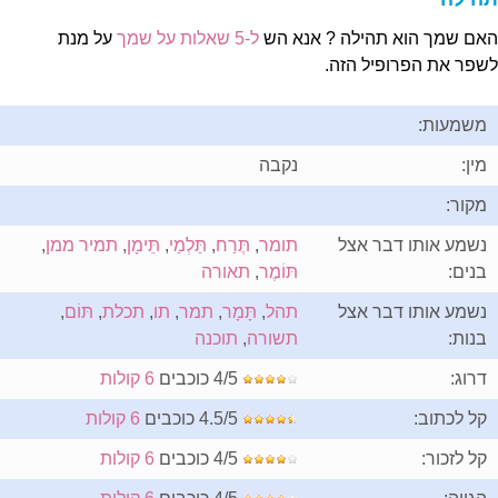
אם שמך הוא תהילה ? אנא הש
ל-5 שאלות על שמך
על מנת
שפר את הפרופיל הזה.
משמעות:
מין:
נקבה
מקור:
נשמע אותו דבר אצל
תומר
,
תֶּרַח
,
תַּלְמַי
,
תֵּימָן
,
תמיר ממן
,
בנים:
תּוֹמֶר
,
תאורה
נשמע אותו דבר אצל
תהל
,
תָּמָר
,
תמר
,
תו
,
תכלת
,
תּוֹם
,
בנות:
תשורה
,
תוכנה
דרוג:
4/5 כוכבים
6 קולות
קל לכתוב:
4.5/5 כוכבים
6 קולות
קל לזכור:
4/5 כוכבים
6 קולות