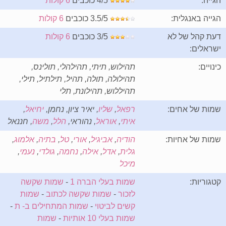
הגייה:
4/5 כוכבים
6 קולות
הגייה באנגלית:
3.5/5 כוכבים
6 קולות
דעת קהל של לא
3/5 כוכבים
6 קולות
ישראלים:
כינויים:
תהילוש, תיתי, תהילהלי, תולינס,
תהילולה, תולה, תהיל, תילתיל, תילי,
תהיללוש, תהילונת, תלי
שמות של אחים:
רפאל
,
שליו
, יאיר ציון, נחמן,
יחיאל
,
איתי
,
אוראל
, נהוראי,
הלל
,
משה
, חננאל
שמות של אחיות:
הודיה
,
אביגיל
,
אורי
,
טל
,
בתיה
,
אלמוג
,
גלית
,
אדל
,
אילה
,
נחמה
,
גולדי
,
נעמי
,
מיכל
קטגוריות:
שמות בעלי הברה 1
-
שמות שקשה
לזכור
-
שמות שקשה לכתוב
-
שמות
קשים לביטוי
-
שמות המתחילים ב- ת
-
שמות בעלי 10 אותיות
-
שמות