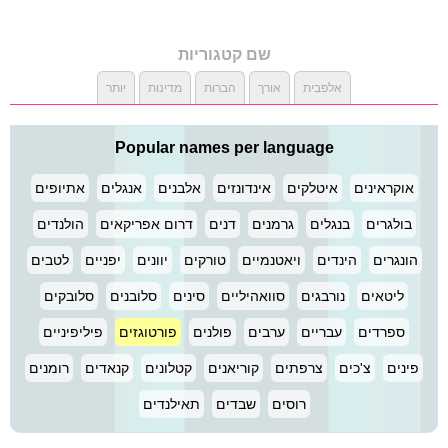
שם קטגוריות
אלפבית
אורך
הברות
מדינות
יותר
Popular names per language
אוקראינים
איטלקים
אינדונזים
אלבנים
אנגלים
אתיופים
בולגרים
בנגלים
גרמנים
דנים
דרום אפריקאים
הולנדים
הונגרים
הינדים
ויאטנמיים
טורקים
יוונים
יפניים
לטבים
ליטאים
נורבגים
סוואהיליים
סינים
סלובנים
סלובקים
ספרדים
עבריים
ערבים
פולנים
פורטוגזים
פיליפיניים
פינים
צ'כים
צרפתים
קוריאנים
קטלונים
קנאדים
רומנים
רוסים
שבדים
תאילנדים