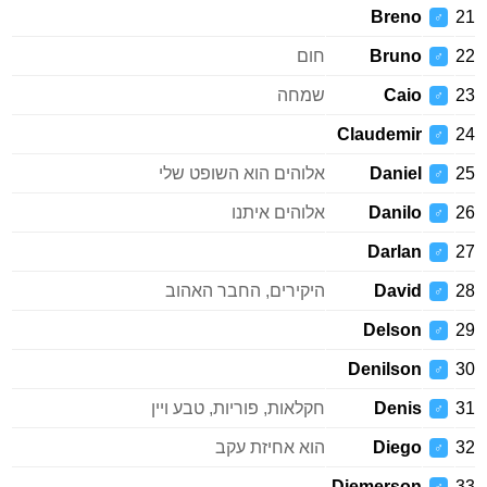
Breno
21
♂
22
Bruno
חום
♂
23
Caio
שמחה
♂
Claudemir
24
♂
25
Daniel
אלוהים הוא השופט שלי
♂
26
Danilo
אלוהים איתנו
♂
Darlan
27
♂
28
David
היקירים, החבר האהוב
♂
Delson
29
♂
Denilson
30
♂
31
Denis
חקלאות, פוריות, טבע ויין
♂
32
Diego
הוא אחיזת עקב
♂
Diemerson
33