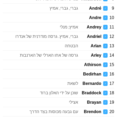
9
André
גברי, גברי, אמיץ
♂
Andre
10
♂
11
Andrey
אמיץ; מנלי
♂
12
Andriel
גברי, אמיץ. גרסה מודרנית של אנדרו
♂
13
Arlan
הבטחה
♂
14
Arley
גרסה של אחו הארלי של הארנבות
♂
Athirson
15
♂
Bedirhan
16
♂
17
Bernardo
לשאת
♂
18
Braddock
שוכן על ידי האלון ברוד
♂
19
Brayan
אצילי
♂
20
Brendon
עם גבעה מכוסות בצד הדרך
♂