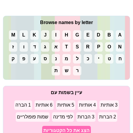
Browse names by letter
M
L
K
J
I
H
G
E
D
B
A
N
O
P
R
S
T
א
ג
ד
ו
ז
ח
ט
י
כ
ל
מ
נ
ס
ע
פ
ק
ר
ש
ת
עיין בשמות עם
3 אותיות
4 אותיות
5 אותיות
6 אותיות
1 הברה
2 הברות
3 הברות
לפי מדינה
שמות פופולריים
הצג את כל הקטגוריות