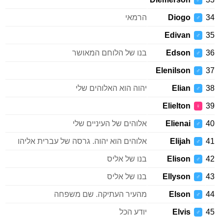
♂
34
Diogo
הרמאי
♂
Edivan
35
♂
36
Edson
בנו של הלוחם המאושר
♂
Elenilson
37
♂
38
Elian
יהוה הוא האלוהים שלי
♂
Elielton
39
♀
40
Elienai
אלוהים של העיניים שלי
♂
41
Elijah
אלוהים הוא יהוה. גרסה של עברית אליהו
♂
42
Elison
בנו של אליס
♂
43
Ellyson
בנו של אליס
♂
44
Elson
מהעיר העתיקה. שם משפחה
♂
45
Elvis
יודע הכל
♂