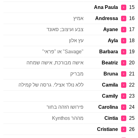
Ana Paula
15
♀
16
Andressa
אמיץ
♀
17
Ayane
צבע ועיצוב; סאונד
♀
18
Ayla
עץ אלון
♀
19
Barbara
"Savage" או "פראי"
♀
20
Beatriz
אישה מבורכת, אישה שמחה
♀
21
Bruna
מבריק
♀
22
Camila
ללא נולד אצילי. גרסה של קמילה
♀
Camily
23
♀
24
Carolina
פירושו הזהה בחור
♀
25
Cintia
מההר Kynthos
♀
Cristiane
26
♀