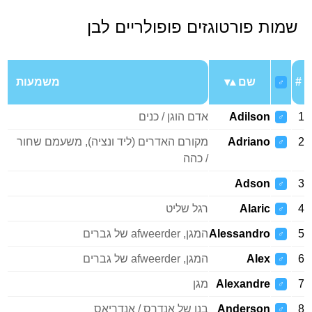
שמות פורטוגזים פופולריים לבן
#
שם
משמעות
♂
1
Adilson
אדם הוגן / כנים
♂
2
Adriano
מקורם האדרים (ליד ונציה), משעמם שחור
♂
/ כהה
Adson
3
♂
4
Alaric
רגל שליט
♂
5
Alessandro
המגן, afweerder של גברים
♂
6
Alex
המגן, afweerder של גברים
♂
7
Alexandre
מגן
♂
8
Anderson
בנו של אנדרס / אנדריאס
♂