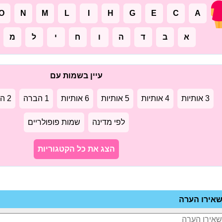
O
N
M
L
I
H
G
E
C
A
א
ב
ד
ה
ו
ח
י
ל
מ
עיין בשמות עם
3 אותיות
4 אותיות
5 אותיות
6 אותיות
1 הברה
2 הברות
לפי מדינה
שמות פופולריים
הצג את כל הקטגוריות
אירו הערה