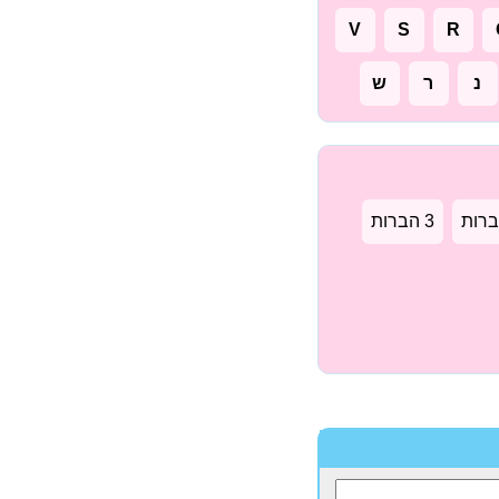
V
S
R
נ
ר
ש
3 הברות