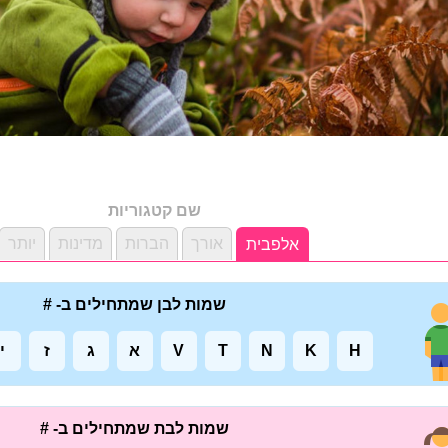
שם קטגוריות
אורך
הברות
מדינות
יותר
אלפבית
שמות לבן שמתחילים ב- #
H
K
N
T
V
א
ג
ז
י
שמות לבת שמתחילים ב- #