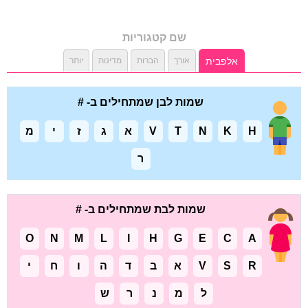
שם קטגוריות
אלפבית
אורך
הברות
מדינות
יותר
שמות לבן שמתחילים ב- #
H
K
N
T
V
א
ג
ז
י
מ
ר
שמות לבת שמתחילים ב- #
O
N
M
L
I
H
G
E
C
A
R
S
V
א
ב
ד
ה
ו
ח
י
ל
מ
נ
ר
ש