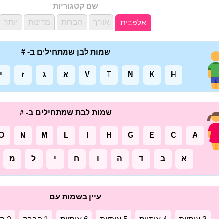
שם קטגוריות
אורך
הברות
מדינות
יותר
אלפבית
שמות לבן שמתחילים ב- #
H
K
N
T
V
א
ג
ז
י
שמות לבת שמתחילים ב- #
O
N
M
L
I
H
G
E
C
A
א
ב
ד
ה
ו
ח
י
ל
מ
עיין בשמות עם