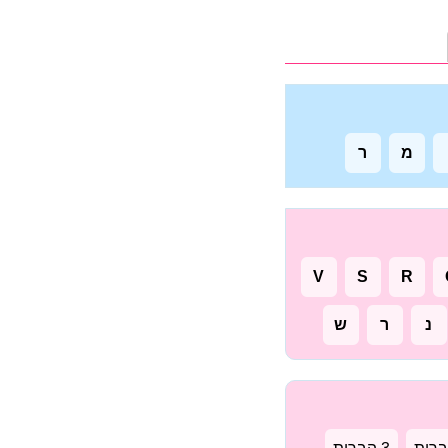
מ
ר
V
S
R
נ
ר
ש