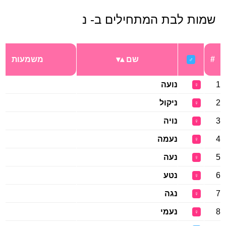
שמות לבת המתחילים ב- נ
#
שם
משמעות
♂
1
נועה
♀
2
ניקול
♀
3
נויה
♀
4
נעמה
♀
5
נעה
♀
6
נטע
♀
7
נגה
♀
8
נעמי
♀