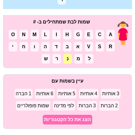
שמות לבת שמתחילים ב- #
O
N
M
L
I
H
G
E
C
A
R
S
V
א
ב
ד
ה
ו
ח
י
ל
מ
נ
ר
ש
עיין בשמות עם
3 אותיות
4 אותיות
5 אותיות
6 אותיות
1 הברה
2 הברות
3 הברות
לפי מדינה
שמות פופולריים
הצג את כל הקטגוריות