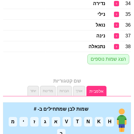
34
נדירה
♀
35
נילי
♀
36
נואל
♀
37
נינה
♀
38
נתנאלה
♀
הצג שמות נוספים
שם קטגוריות
אלפבית
אורך
הברות
מדינות
יותר
שמות לבן שמתחילים ב- #
H
K
N
T
V
א
ג
ז
י
מ
ר