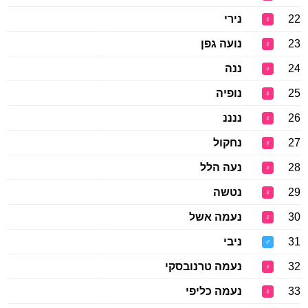
22
נירי
♀
23
נועה גפן
♀
24
ננה
♀
25
נופיה
♀
26
ננננ
♀
27
נחקול
♀
28
נעה הלל
♀
29
נטשה
♀
30
נעמה אשל
♀
31
ניבי
♂
32
נעמה טרנובסקי
♀
33
נעמה כליפי
♀