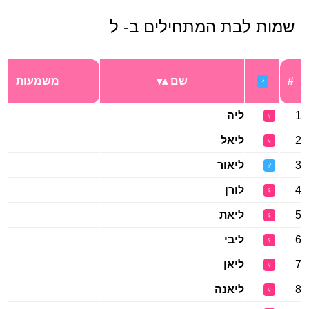
שמות לבת המתחילים ב- ל
#
שם
משמעות
♂
1
ליה
♀
2
ליאל
♀
3
ליאור
♂
4
לורן
♀
5
ליאת
♀
6
ליבי
♀
7
ליאן
♀
8
ליאנה
♀