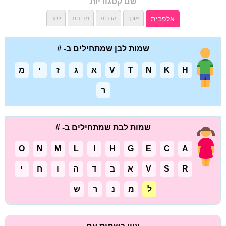
שם קטגוריות
אלפבית
אורך
הברות
מדינות
יותר
שמות לבן שמתחילים ב- #
H
K
N
T
V
א
ג
ז
י
מ
ר
שמות לבת שמתחילים ב- #
O
N
M
L
I
H
G
E
C
A
R
S
V
א
ב
ד
ה
ו
ח
י
ל
מ
נ
ר
ש