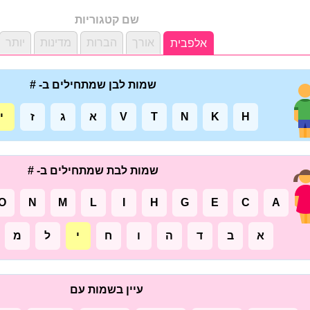
שם קטגוריות
אורך
הברות
מדינות
יותר
אלפבית
שמות לבן שמתחילים ב- #
H
K
N
T
V
א
ג
ז
י
שמות לבת שמתחילים ב- #
O
N
M
L
I
H
G
E
C
A
א
ב
ד
ה
ו
ח
י
ל
מ
עיין בשמות עם