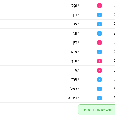
יוּבָל
♀
ינון
♂
יער
♂
יוני
♂
ירין
♀
יאהב
♂
יוסף
♀
יאן
♀
יועד
♂
יגאל
♂
ידידיה
♂
הצג שמות נוספים