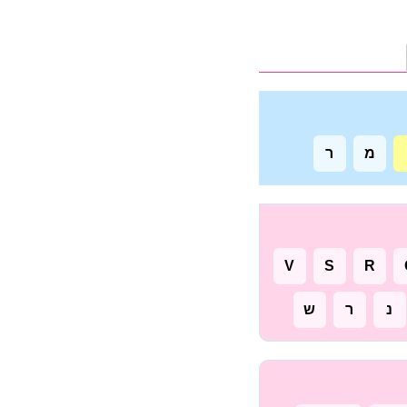
מ
ר
V
S
R
נ
ר
ש