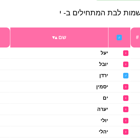
מות לבת המתחילים ב- י
#
שם
♂
יעל
♀
יובל
♀
ירדן
♂
יסמין
♀
ים
♀
יערה
♀
יולי
♀
יהלי
♀