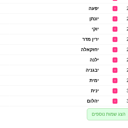
יפעה
♀
יונתן
♀
יוקי
♀
ירין מדר
♀
יחזקאלה
♀
ילנה
♀
יבגניה
♀
ימית
♀
ינית
♀
יהלום
♀
הצג שמות נוספים