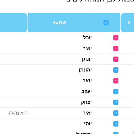
#
שם
♂
יובל
♀
יאיר
♀
יונתן
♀
יהונתן
♂
יואב
♀
יעקב
♂
יצחק
♂
יָאִיר
הוא נראה
♂
יוסי
♂